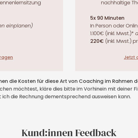
 Kennenlernsitzung
nachhaltige T
5x 90 Minuten
ten einplanen)
In Person oder Onli
1.100€ (inkl. Mwst.)
*
a
220€
(inkl. Mwst.)
p
fragen
Jetzt
n die Kosten für diese Art von Coaching im Rahmen d
en möchtest, kläre dies bitte im Vorhinein mit deiner F
it ich die Rechnung dementsprechend ausweisen kann.
Kund:innen Feedback