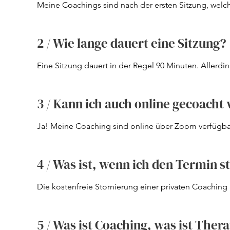
Meine Coachings sind nach der ersten Sitzung, welc
Einzelsitzung für 240€ buchbar ist, als 5-er Paket verf
Thematiken mehr als eine Sitzung erfordern, um nach
2 / Wie lange dauert eine Sitzung?
Dieses Paket kostet runter gerechnet 220€ pro Sitzun
Eine Sitzung dauert in der Regel 90 Minuten. Allerdin
auch mal bis zu 120 Minuten dauern.

Vor allem bei der ersten Sitzung sollte mehr Zeit ei
3 / Kann ich auch online gecoacht
Ja! Meine Coaching sind online über Zoom verfügbar
auch genau so effektiv, wie die in Präsenz geführte
entscheiden, wie du dich wohler fühlst und was dir zei
4 / Was ist, wenn ich den Termin 
Die kostenfreie Stornierung einer privaten Coaching S
möglich. Nach diesem Zeitfenster fällt eine Gebühr 
5 / Was ist Coaching, was ist Ther