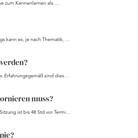
he zum Kennenlernen als 
ügbar. Das legt daran, dass einige 
haltig gelöst werden zu können.

g.
gs kann es, je nach Thematik, 
ngeplant werden.
 werden?
. Erfahrungsgemäß sind diese 
n. Daher kannst du ganz bequem 
tlich besser passt.
stornieren muss?
itzung ist bis 48 Std vor Termin 
von 75% des Sitzungspreises an.
apie?