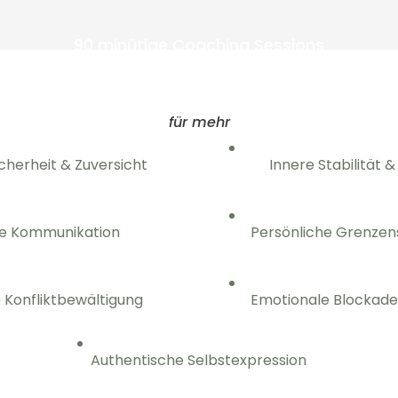
90 minütige Coaching Sessions
in Person oder digital
für mehr
cherheit & Zuversicht
Innere Stabilität 
re Kommunikation
Persönliche Grenzen
 Konfliktbewältigung
Emotionale Blockade
Authentische Selbstexpression