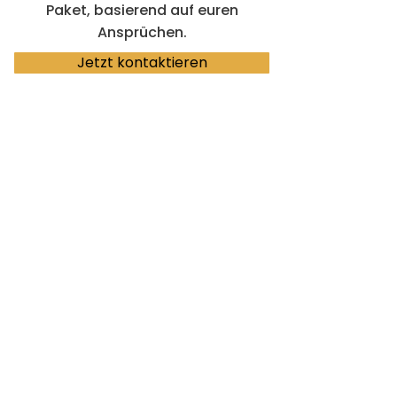
Paket, basierend auf euren
Ansprüchen.
Jetzt kontaktieren
Kund:innen Feedback
Frau Rogge hat eine
außergewöhnliche
Fähigkeit, eine
vertrauensvolle und
unterstützende
Atmosphäre zu schaffen.